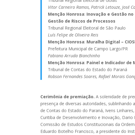
Tribunal Regional Eleitoral de Goiás
Vitor Carneiro Ramos, Patrick Letouze, José C
Menção Honrosa
:
Inovação e Gestão no 
Gestão de Riscos de Processos
Tribunal Regional Eleitoral de São Paulo
Luís Felipe de Oliveira Reis
Menção Honrosa
:
Muralha Digital – CIO
Prefeitura Municipal de Campo Largo/PR
Fabiano Arruda Bianchinho
Menção Honrosa
:
Painel e Indicador de
Tribunal de Contas do Estado do Paraná
Robson Fernandes Soares, Rafael Morais Gonça
Cerimônia de premiação.
A solenidade de pre
presença de diversas autoridades, sublinhando a
de Contas do Estado do Paraná, Ivens Linhares, 
Curitiba de Desenvolvimento e Inovação, Dario 
Comissão de Estudos Constitucionais da Ordem 
Eduardo Botelho Francisco, a presidente do Inst