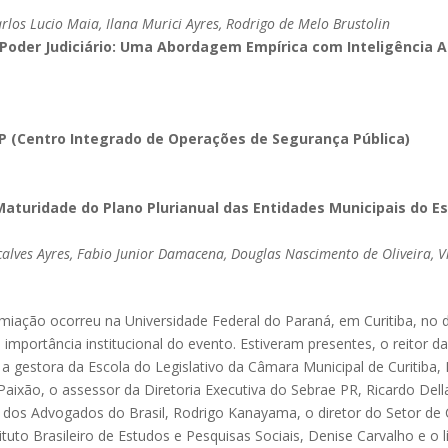
arlos Lucio Maia, Ilana Murici Ayres, Rodrigo de Melo Brustolin
Poder Judiciário: Uma Abordagem Empírica com Inteligência Ar
SP (Centro Integrado de Operações de Segurança Pública)
 Maturidade do Plano Plurianual das Entidades Municipais do 
lves Ayres, Fabio Junior Damacena, Douglas Nascimento de Oliveira, V
miação ocorreu na Universidade Federal do Paraná, em Curitiba, no
 importância institucional do evento. Estiveram presentes, o reitor 
a gestora da Escola do Legislativo da Câmara Municipal de Curitiba,
Paixão, o assessor da Diretoria Executiva do Sebrae PR, Ricardo Del
dos Advogados do Brasil, Rodrigo Kanayama, o diretor do Setor de C
ituto Brasileiro de Estudos e Pesquisas Sociais, Denise Carvalho e o