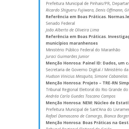
Prefeitura Municipal de Pinhais/PR, Depart
Ricardo Shigueru Fujiwara, Denis Offmann, Gi
Referência em Boas Práticas
.
Normas.le
Senado Federal
João Alberto de Oliveira Lima
Referência em Boas Práticas
.
Investiga
municípios maranhenses
Ministério Público Federal do Maranhão
Juraci Guimarães Junior
Menção Honrosa
:
Painel ID: Dados, um 
Secretaria de Governo Digital / Ministério 
Hudson Vinicius Mesquita, Simone Cabanelas M
Menção Honrosa
:
Projeto – TRE-RN Simp
Tribunal Regional Eleitoral do Rio Grande d
Andréa Carla Guedes Toscano Campos
Menção Honrosa
:
NEM: Núcleo de Estatí
Prefeitura Municipal de Sant’Ana do Livram
Rafael Damasceno de Camargo, Bianca Borger
Menção Honrosa
:
Boas Práticas na Gest