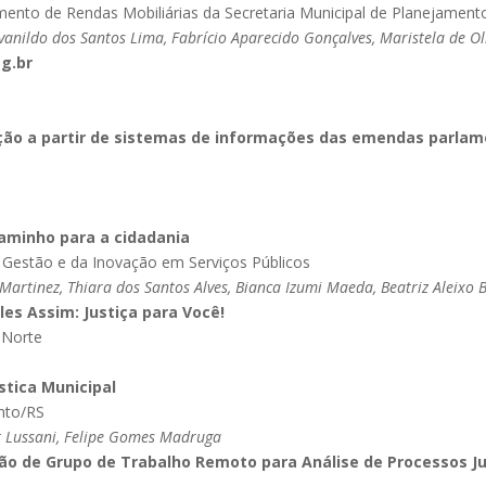
amento de Rendas Mobiliárias da Secretaria Municipal de Planejamen
vanildo dos Santos Lima, Fabrício Aparecido Gonçalves, Maristela de O
g.br
ção a partir de sistemas de informações das emendas parlam
caminho para a cidadania
da Gestão e da Inovação em Serviços Públicos
artinez, Thiara dos Santos Alves, Bianca Izumi Maeda, Beatriz Aleixo B
les Assim: Justiça para Você!
o Norte
stica Municipal
ento/RS
 Lussani, Felipe Gomes Madruga
ão de Grupo de Trabalho Remoto para Análise de Processos Ju